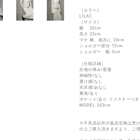
［カラー］
LILAC
［サイズ］
幅 32cm
高さ 23cm
マチ 横、底共に 10cm
ショルダー部分 72cm
ショルダー 幅 3cm
［仕様詳細］
生地の厚み/普通
伸縮性/なし
透け感/なし
光沢感/あなし
裏地/あり
ポケット/あり ファスナーつき
MODEL 163cm
※不良品以外の返品交換は受
の上ご購入頂きますよう、ご