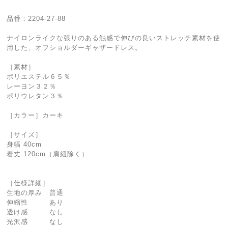
品番：2204-27-88
ナイロンライクな張りのある触感で伸びの良いストレッチ素材を使
用した、オフショルダーギャザードレス。
［素材］
ポリエステル６５％
レーヨン３２％
ポリウレタン３％
［カラー］カーキ
［サイズ］
身幅 40cm
着丈 120cm（肩紐除く）
［仕様詳細］
生地の厚み 普通
伸縮性 あり
透け感 なし
光沢感 なし