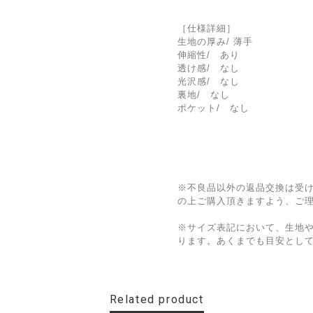
［仕様詳細］
生地の厚み/ 薄手
伸縮性/ あり
透け感/ なし
光沢感/ なし
裏地/ なし
ポケット/ なし
※不良品以外の返品交換は受
の上ご購入頂きますよう、ご
※サイズ表記において、生地
ります。あくまでも目安とし
Related product