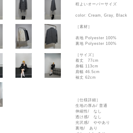
程よいオーバーサイズ
color: Cream, Gray, Black
［素材］
表地 Polyester 100%
裏地 Polyester 100%
［サイズ］
着丈 77cm
身幅 113cm
肩幅 46.5cm
袖丈 62cm
［仕様詳細］
生地の厚み/ 普通
伸縮性/ なし
透け感/ なし
光沢感/ ややあり
裏地/ あり