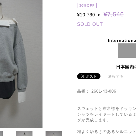
30%OFF
¥7,546
¥10,780
SOLD OUT
Internationa
日本国内
通報する
品番： 2601-43-006
スウェットと布帛襟をドッキ
シャツをレイヤードしているよ
グが完成します。
程よくゆるさのあるシルエッ