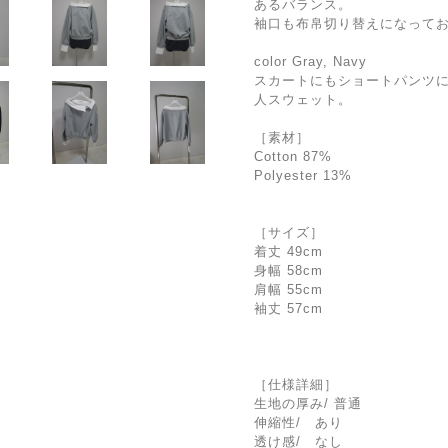
あるバランス。
袖口も布帛切り替えになってお
color Gray, Navy
スカートにもショートパンツ
人スウェット。
［素材］
Cotton 87%
Polyester 13%
［サイズ］
着丈 49cm
身幅 58cm
肩幅 55cm
袖丈 57cm
［仕様詳細］
生地の厚み/ 普通
伸縮性/ あり
透け感/ なし