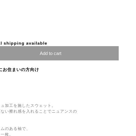
l shipping available
Add to cart
にお住まいの方向け
シュ加工を施したスウェット。
げない擦れ感を入れることでニュアンスの
ームのある袖で、
る一枚。