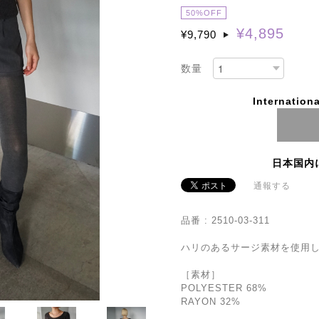
50%OFF
¥4,895
¥9,790
数量
Internationa
日本国内
通報する
品番 : 2510-03-311
ハリのあるサージ素材を使用
［素材］
POLYESTER 68%
RAYON 32%