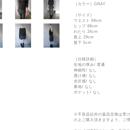
［カラー］GRAY
［サイズ］
ウエスト 68cm
ヒップ 88cm
わたり 26cm
股上 29cm
股下 5cm
［仕様詳細］
生地の厚み/ 普通
伸縮性/ なし
透け感/ なし
光沢感/ なし
裏地/ なし
ポケット/ なし
※不良品以外の返品交換は受
の上ご購入頂きますよう、ご